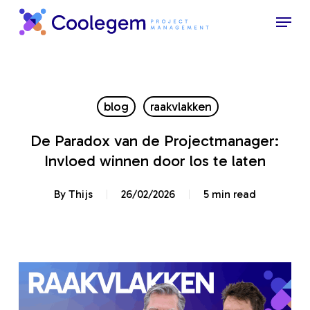
Skip
Menu
to
Close
main
Menu
content
blog
raakvlakken
De Paradox van de Projectmanager:
Invloed winnen door los te laten
By
Thijs
26/02/2026
5 min read