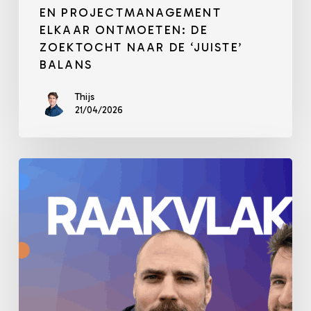
EN PROJECTMANAGEMENT
ELKAAR ONTMOETEN: DE
ZOEKTOCHT NAAR DE ‘JUISTE’
BALANS
Thijs
21/04/2026
Marketing,
Communicatie
en
Projectmanagement:
Meer
overlap
dan
je