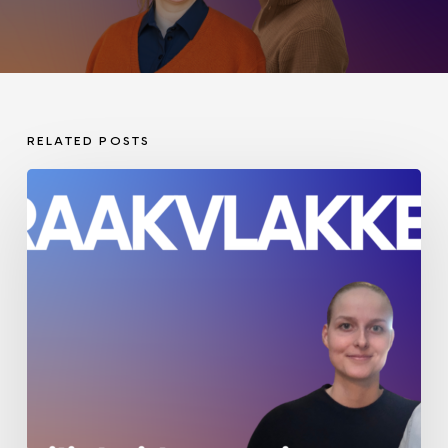
RELATED POSTS
Veiligheid
en
projectmanagement:
twee
werelden
die
elkaar
hard
nodig
hebben