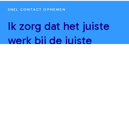
SNEL CONTACT OPNEMEN
Ik zorg dat het juiste
werk bij de juiste
mensen komt.
Duidelijk en
gestructureerd maar
vooral mensgericht.
Hoe kan ik jou helpen?