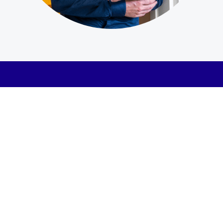
Zelfstandig strategisch
projectmanager
Inmiddels werk ik als zelfstandig strategisch
projectmanager en help ik organisaties bij het
opzetten en versterken van hun Project Management
Office. Ik ben Prince2-gecertificeerd in
projectmanagement, met aanvullende
certificeringen in MSP (programmamanagement) en