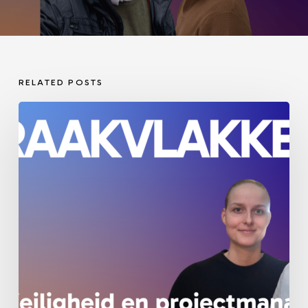
RELATED POSTS
Veiligheid
en
projectmanagement:
twee
werelden
die
elkaar
hard
nodig
hebben