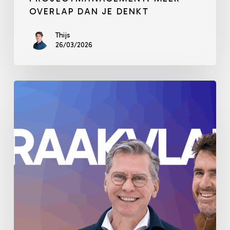
OVERLAP DAN JE DENKT
Thijs
26/03/2026
De
Paradox
van
de
Projectmanager:
Invloed
winnen
door
los
te