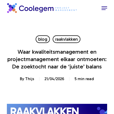
Skip
Menu
to
Close
main
Menu
content
blog
raakvlakken
Waar kwaliteitsmanagement en
projectmanagement elkaar ontmoeten:
De zoektocht naar de ‘juiste’ balans
By
Thijs
21/04/2026
5 min read