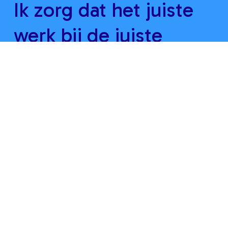
Ik zorg dat het juiste
werk bij de juiste
mensen komt.
Duidelijk en
gestructureerd maar
vooral mensgericht.
Hoe kan ik jou helpen?