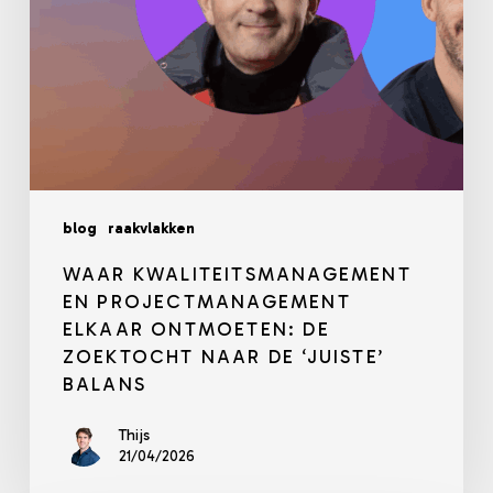
naar
de
‘juiste’
balans
blog
raakvlakken
WAAR KWALITEITSMANAGEMENT
EN PROJECTMANAGEMENT
ELKAAR ONTMOETEN: DE
ZOEKTOCHT NAAR DE ‘JUISTE’
BALANS
Thijs
21/04/2026