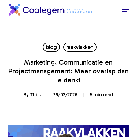
Skip
Menu
to
Close
main
Menu
content
blog
raakvlakken
Marketing, Communicatie en
Projectmanagement: Meer overlap dan
je denkt
By
Thijs
26/03/2026
5 min read