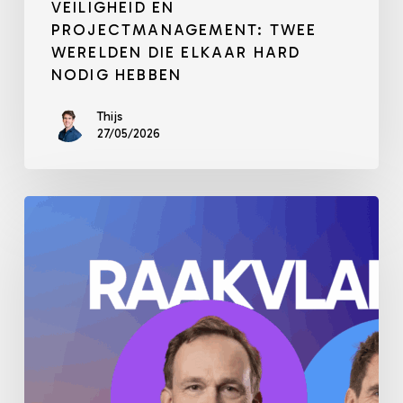
VEILIGHEID EN
PROJECTMANAGEMENT: TWEE
WERELDEN DIE ELKAAR HARD
NODIG HEBBEN
Thijs
27/05/2026
Waar
kwaliteitsmanagement
en
projectmanagement
elkaar
ontmoeten:
De
zoektocht