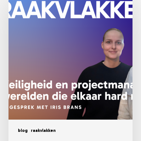
en
projectmanagement:
twee
werelden
die
elkaar
hard
nodig
hebben
blog
raakvlakken